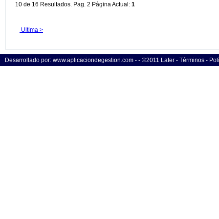
10 de 16 Resultados. Pag. 2 Página Actual:
1
Ultima >
Desarrollado por: www.aplicaciondegestion.com - - ©2011 Lafer - Términos - Polí