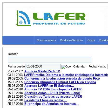
Nuestra empresa
Productos/Servicios
Oferta
Distrib
Buscar
Fecha desde
Fecha Hasta:
21-06-2002
Anuncio MasterPack TV
03-11-2003
LAFER recibe Diploma a la mejor enciclopedia interact
18-02-2005
Conferencia a la educacion privada de puerto Rico
15-05-2005
Concurso Olimpiada Cultural LAFER en España
25-08-2005
Apertura LAFER en El Salvador...
25-12-2010
Anuncio TV 2004 Enciclopedia LAFER
25-12-2010
Apertura Aulas LAFER (Puerto Llano)
25-12-2010
Creación de Tarjetas de acceso LAFER
25-12-2010
La infanta Elena es recibe ...
25-12-2010
El principe de Asturias se interesa...