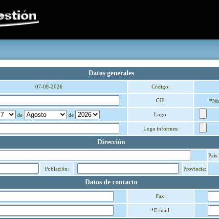
Datos generales
07-08-2026
Código:
CIF:
*Nú
Logo:
de
de
Logo informes:
Dirección
País:
Población:
Provincia:
Datos de contacto
Fax:
*E-mail: