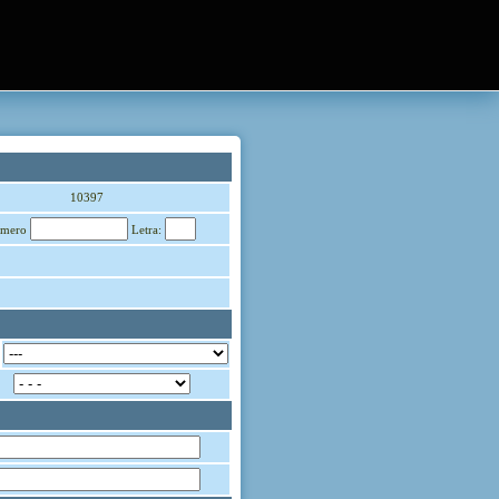
10397
mero
Letra: